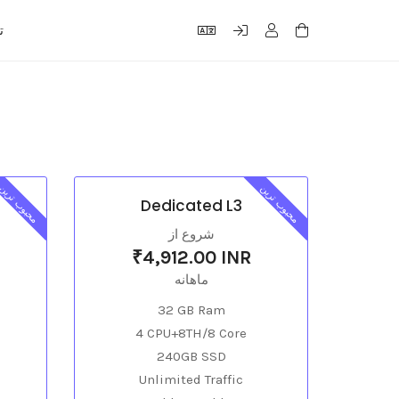
ت
محبوب ترین
محبوب ترین
Dedicated L3
شروع از
₹4,912.00 INR
ماهانه
32 GB Ram
4 CPU+8TH/8 Core
240GB SSD
Unlimited Traffic