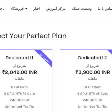
ماس با ما
وضعیت شبکه
مرکز آموزش
اخبار
فروشگاه
ناح
ct Your Perfect Plan
محبوب ترین
Dedicated L1
Dedicated L2
شروع از
شروع از
₹2,049.00 INR
₹3,900.00 INR
ماهانه
ماهانه
8 GB Ram
16 GB Ram
2 CPU+4TH/4 Core
4 CPU+8TH/8 Core
240GB SSD
240GB SSD
Unlimited Traffic
Unlimited Traffic