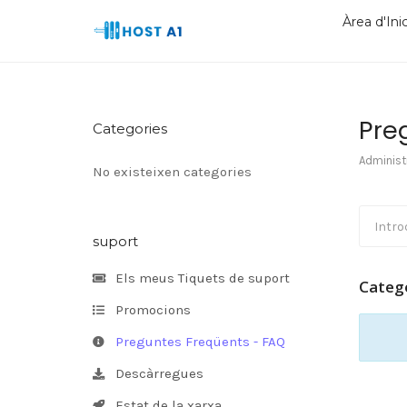
Àrea d'Inic
Pre
Categories
Administ
No existeixen categories
suport
Els meus Tiquets de suport
Categ
Promocions
Preguntes Freqüents - FAQ
Descàrregues
Estat de la xarxa