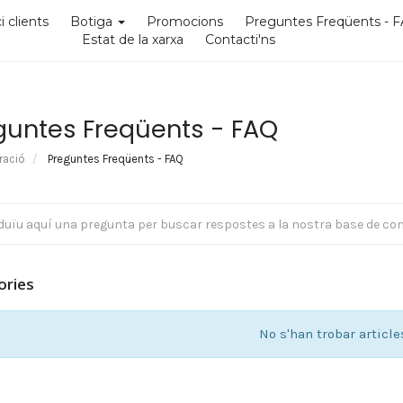
i clients
Botiga
Promocions
Preguntes Freqüents - 
Estat de la xarxa
Contacti'ns
guntes Freqüents - FAQ
ració
Preguntes Freqüents - FAQ
ories
No s'han trobar article